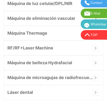
Contact
Contácten
Máquina de luz celular/DPL/NIR
E-Mail
Correo ele
Máquina de eliminación vascular
WhatsApp
WhatsApp:
Máquina Thermage
TOP
RF/RF+Laser Machine
Máquina de belleza Hydrafacial
Máquina de microagujas de radiofrecuencia
Láser dental