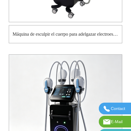
Máquina de esculpir el cuerpo para adelgazar electroestimulación muscular
Contact
Contácten
E-Mail
Correo ele