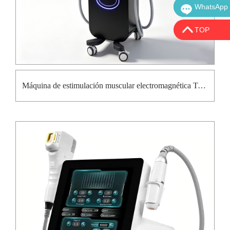
WhatsApp
WhatsApp:
TOP
Máquina de estimulación muscular electromagnética Tesla Ems para modelado corporal Circslim