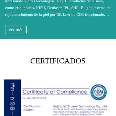
ultrasonido y otras tecnologías. Hay 15 productos de la serie,
como criolipólisis, HIFU, Picolaser, IPL, SHR, E-light, sistema de
rejuvenecimiento de la piel por RF, láser de CO2 fraccionado,
máquina de depilación láser de diodo de 808 nm, láser ND YAG
y sistema de ultracavitación, etc. Adoptamos una gestión de
Ver más
producción internacionalmente avanzada y hemos obtenido la
certificación del sistema de gestión de calidad internacional EN
ISO13485. Además, todos nuestros productos han adquirido las
certificaciones UE y CE.
CERTIFICADOS