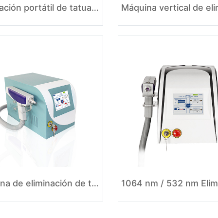
Eliminación portátil de tatuajes con láser de picosegundo
Máquina de eliminación de tatuajes con láser ND YAG para todos los colores