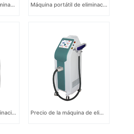
Máquina vertical de eliminación de tatuajes con láser de picosegundo
Máquina portátil de eliminación de tatuajes con láser ND YAG
1064 nm / 532 nm Eliminación de tatuaje láser Nd YAG conmutada Q
Precio de la máquina de eliminación de tatuajes con láser ND YAG