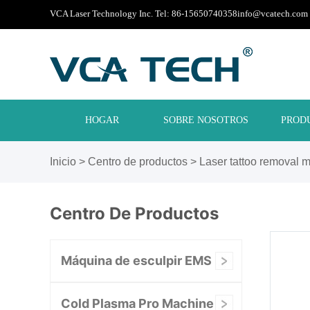
VCA Laser Technology Inc. Tel: 86-15650740358
info@vcatech.com
HOGAR
SOBRE NOSOTROS
PROD
Inicio
>
Centro de productos
>
Laser tattoo removal 
Centro De Productos
Máquina de esculpir EMS
Cold Plasma Pro Machine