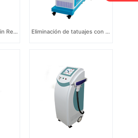
Medical Picosecond Skin Rejuvenation Q Switched Laser Freckle Tattoo Removal
Eliminación de tatuajes con láser ND yag Máquina de depilación con hielo de platino y titanio