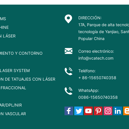
DIRECCIÓN:
EMS
17A, Parque de alta tecnol
HINE
tecnología de Yanjiao, Sa
N LÁSER
Popular China
Correo electrónico:
MIENTO Y CONTORNO
info@vcatech.com
LASER SYSTEM
Teléfono:
+ 86-15650740358
ÓN DE TATUAJES CON LÁSER
 FRACCIONAL
WhatsApp:
0086-15650740358
AR/DPL/NIR
ÓN VASCULAR