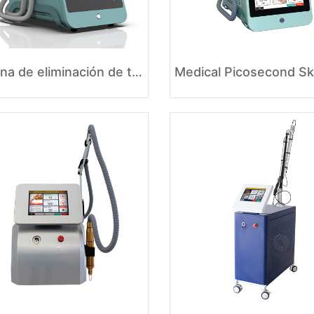
Máquina de eliminación de tatuajes con láser Nd Yag de pulso largo de 1064 nm