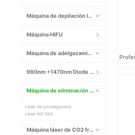
Máquina de depilación láser
Máquina HIFU
Máquina de adelgazamiento y contorno corporal
980nm +1470nm Diode Laser System
Máquina de eliminación de tatuajes con láser
Láser de picosegundos
Láser ND YAG
Máquina láser de CO2 fraccional