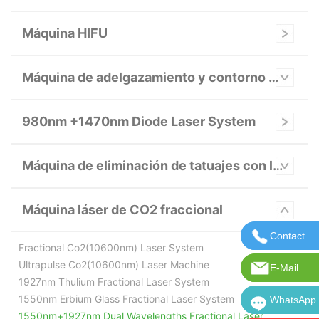
Máquina HIFU
Máquina de adelgazamiento y contorno corporal
980nm +1470nm Diode Laser System
Máquina de eliminación de tatuajes con láser
Máquina láser de CO2 fraccional
Contact
Contácten
Fractional Co2(10600nm) Laser System
Ultrapulse Co2(10600nm) Laser Machine
E-Mail
Correo ele
1927nm Thulium Fractional Laser System
1550nm Erbium Glass Fractional Laser System
WhatsApp
WhatsApp:
1550nm+1927nm Dual Wavelengths Fractional Laser