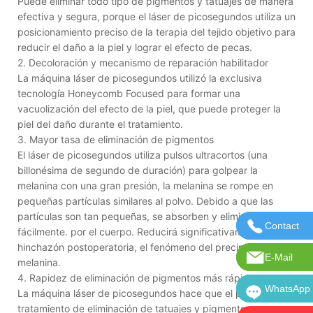
Puede eliminar todo tipo de pigmentos y tatuajes de manera
efectiva y segura, porque el láser de picosegundos utiliza un
posicionamiento preciso de la terapia del tejido objetivo para
reducir el daño a la piel y lograr el efecto de pecas.
2. Decoloración y mecanismo de reparación habilitador
La máquina láser de picosegundos utilizó la exclusiva
tecnología Honeycomb Focused para formar una
vacuolización del efecto de la piel, que puede proteger la
piel del daño durante el tratamiento.
3. Mayor tasa de eliminación de pigmentos
El láser de picosegundos utiliza pulsos ultracortos (una
billonésima de segundo de duración) para golpear la
melanina con una gran presión, la melanina se rompe en
pequeñas partículas similares al polvo. Debido a que las
partículas son tan pequeñas, se absorben y eliminan más
Contact
Contácten
fácilmente. por el cuerpo. Reducirá significativamente la
hinchazón postoperatoria, el fenómeno del precipitado de
E-Mail
Correo ele
melanina.
4. Rapidez de eliminación de pigmentos más rápida
WhatsApp
WhatsApp:
La máquina láser de picosegundos hace que el proceso de
tratamiento de eliminación de tatuajes y pigmentos se