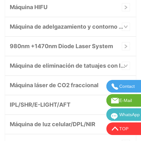
Máquina HIFU
Máquina de adelgazamiento y contorno corporal
980nm +1470nm Diode Laser System
Máquina de eliminación de tatuajes con láser
Máquina láser de CO2 fraccional
Contact
Contácten
E-Mail
Correo ele
IPL/SHR/E-LIGHT/AFT
WhatsApp
WhatsApp:
Máquina de luz celular/DPL/NIR
TOP