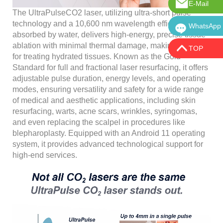
E-Mail
Correo ele
The UltraPulseCO2 laser, utilizing ultra-short pulse
technology and a 10,600 nm wavelength efficiently
WhatsApp
WhatsApp:
absorbed by water, delivers high-energy, precise tissue
ablation with minimal thermal damage, making it ideal
TOP
for treating hydrated tissues. Known as the Gold
Standard for full and fractional laser resurfacing, it offers
adjustable pulse duration, energy levels, and operating
modes, ensuring versatility and safety for a wide range
of medical and aesthetic applications, including skin
resurfacing, warts, acne scars, wrinkles, syringomas,
and even replacing the scalpel in procedures like
blepharoplasty. Equipped with an Android 11 operating
system, it provides advanced technological support for
high-end services.