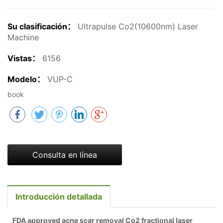
Su clasificación：
Ultrapulse Co2(10600nm) Laser
Machine
Vistas：
6156
Modelo：
VUP-C
book
Consulta en línea
Introducción detallada
FDA approved acne scar removal Co2 fractional laser