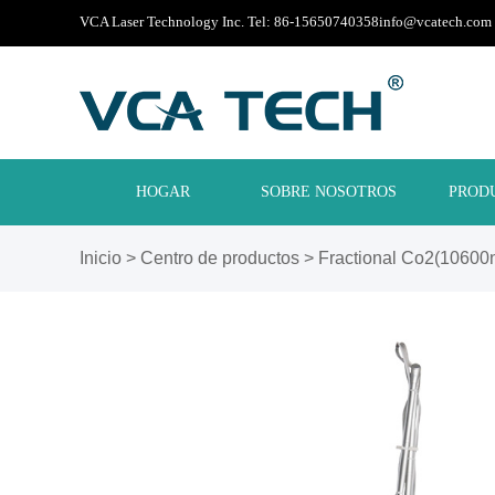
VCA Laser Technology Inc. Tel: 86-15650740358
info@vcatech.com
HOGAR
SOBRE NOSOTROS
PROD
Inicio
>
Centro de productos
>
Fractional Co2(10600