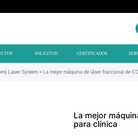
UCTOS
SOLICITUD
CERTIFICADOS
SER
nm) Laser System
>
La mejor máquina de láser fraccional de CO
La mejor máquina
para clínica