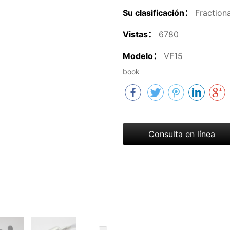
Su clasificación：
Fraction
Vistas：
6780
Modelo：
VF15
book
Consulta en línea