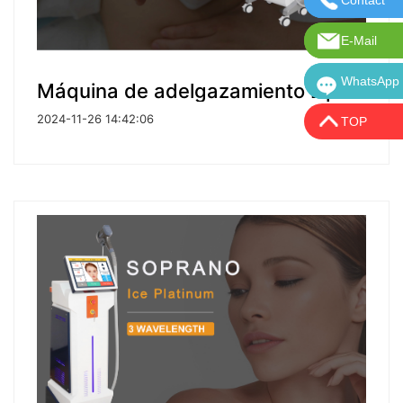
E-Mail
Correo ele
WhatsApp
WhatsApp:
Máquina de adelgazamiento Lipohfu profesional
2024-11-26 14:42:06
TOP