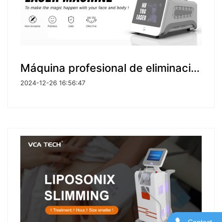
Máquina profesional de eliminación de tatuajes con láser Nd Yag de 1064 nm
2024-12-26 16:56:47
Contact
Contácten