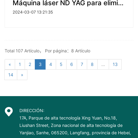
Máquina láser ND YAG para eliminar tatuajes
2024-03-07 13:21:35
Total 107 Artículo， Por página：8 Artículo
«
1
2
3
4
5
6
7
8
...
13
14
»
DIRECCIÓN:
17A, Parque de alta tecnología Xing Yuan, No.18,
Liushan Street, Zona nacional de alta tecnología de
Yanjiao, Sanhe, 065200, Langfang, provincia de Hebei,